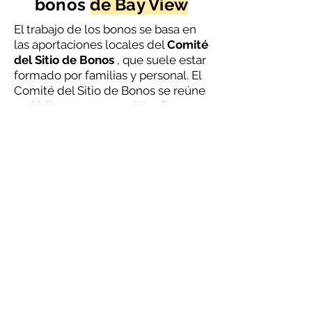
bonos
de Bay View
El trabajo de los bonos se basa en
las aportaciones locales del
Comité
del Sitio de Bonos
, que suele estar
formado por familias y personal. El
Comité del Sitio de Bonos se reúne
periódicamente con el
Equipo
Central de Bonos
, que planifica y
lleva a cabo el trabajo con el
arquitecto y el contratista, y los
planes de trabajo y la dirección
estratégica se presentan a la
Junta
Directiva de las Escuelas de la
Ciudad de Santa Cruz
para su
aprobación. El Comité del Sitio de
Bonos es una parte vital del
proceso, ya que analiza e informa
sobre las necesidades y los deseos
de la comunidad escolar.