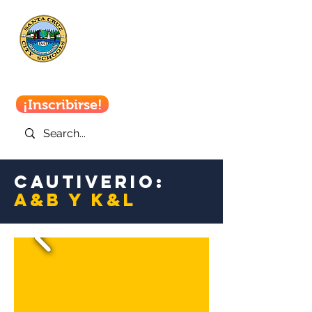
Escuelas de
la ciudad de
Santa Cruz
¡Inscribirse!
Cautiverio:
A&B
y
K&L