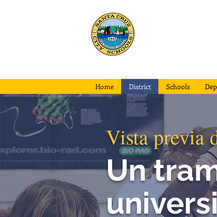
Escuelas d
la ciudad d
Santa Cruz
Home
District
Schools
Dep
Vista previa 
Un tram
univer