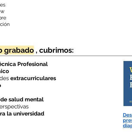
res
ew
bre
ación
b grabado
, cubrimos:
cnica Profesional
ico
ades
extracurriculares
o
y
de salud
mental
erspectivas
a la universidad
Des
pre
diap