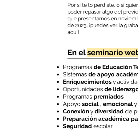
Por si te lo perdiste, o si quie
poder repasar algo del previ
que presentamos en noviem
de 2023, ¡puedes ver la grab
aquí!
En el
seminario we
Programas
de Educación Té
Sistemas
de apoyo académ
Enriquecimientos
y activid
Oportunidades
de liderazg
Programas
premiados
Apoyo
social
,
emocional
Conexión
y
diversidad
de p
Preparación académica par
Seguridad
escolar