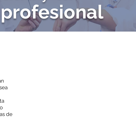
 profesional
an
 sea
ta
io
as de