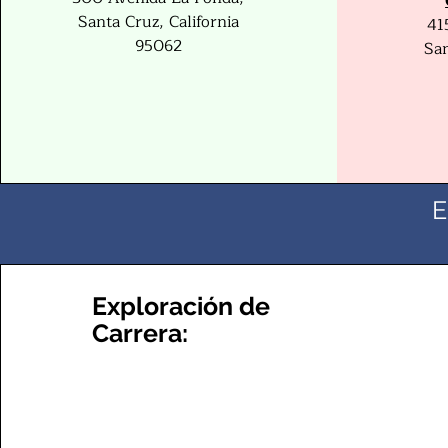
Santa Cruz, California
41
95062
San
E
Exploración de
Carrera: