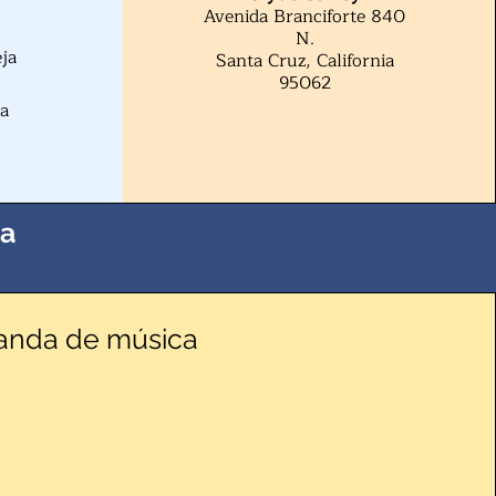
Avenida Branciforte 840
N.
ja
Santa Cruz, California
95062
ia
la
anda de música