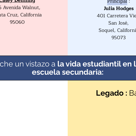
Casey Denning
Principal
:
5 Avenida Walnut,
Julia Hodges
ta Cruz, California
401 Carretera Vie
95060
San José,
Soquel, Californ
95073
che un vistazo a
la vida estudiantil en 
escuela secundaria:
Legado
:
B