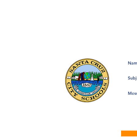
Calle Misión 133, Suite 100
Santa Cruz, CA 95060