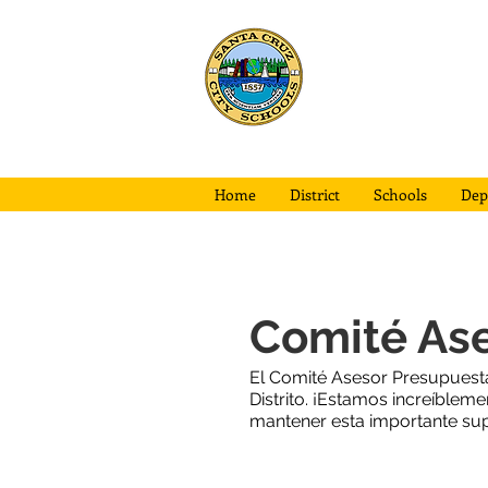
Escuelas d
la ciudad d
Santa Cruz
Home
District
Schools
Dep
Comité As
El Comité Asesor Presupuestar
Distrito. ¡Estamos increíble
mantener esta importante sup