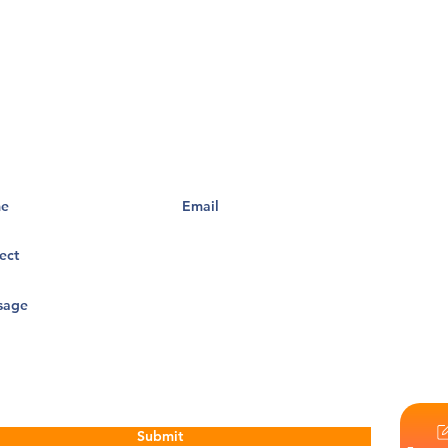
Las Escue
motivos d
discapaci
actividad
en cualqu
conocimie
la admisi
del distr
tampoco d
empleo.
Nuestra v
que desaf
potencial
Submit