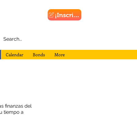
¡Inscribirse!
Calendar
Bonds
More
s finanzas del
su tiempo a