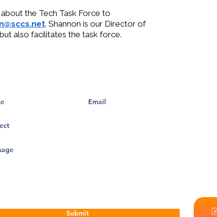
 about the Tech Task Force to
n@sccs.net
. Shannon is our Director of
 also facilitates the task force.
Las Escue
motivos d
discapaci
actividad
en cualqu
conocimie
la admisi
del distr
tampoco d
empleo.
Nuestra v
que desaf
potencial
Submit