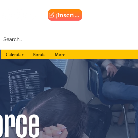
¡Inscribirse!
Calendar
Bonds
More
orce