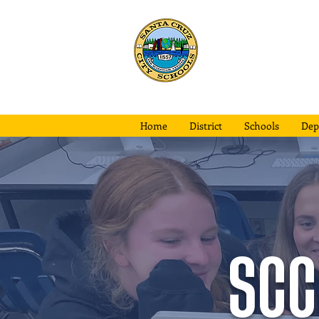
Escuelas d
la ciudad d
Santa Cruz
Home
District
Schools
Dep
SCC