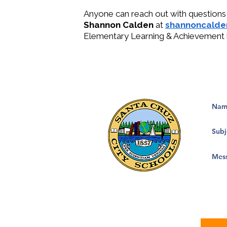
Anyone can reach out with questions
Shannon Calden
at
shannoncalde
Elementary Learning & Achievement but
Calle Misión 133, Suite 100
Santa Cruz, CA 95060